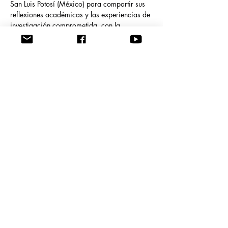
San Luis Potosí (México) para compartir sus 
reflexiones académicas y las experiencias de 
investigación comprometida, c
on la 
conferencia titulada "El papel de la 
interdisciplinariedad en los conflictos 
socioambientales: estudio de caso 
megaproyecto de Hidroituango, Colombia".
ANTERIOR
SIGUIENTE
REDES ACADÉMICAS
CONTÁCTENOS
Estudios Socioculturales y Problemática Ambiental (IESPA) es una
Línea de Investigación adscrita al Grupo Gestión en Cultura y
Educación Ambiental de la Facultad de Ciencias Ambientales de la
Universidad Tecnológica de Pereira (Colombia).
Carrera 27 N°10 -
2. Barrio Álamos, Pereira, Risaralda.