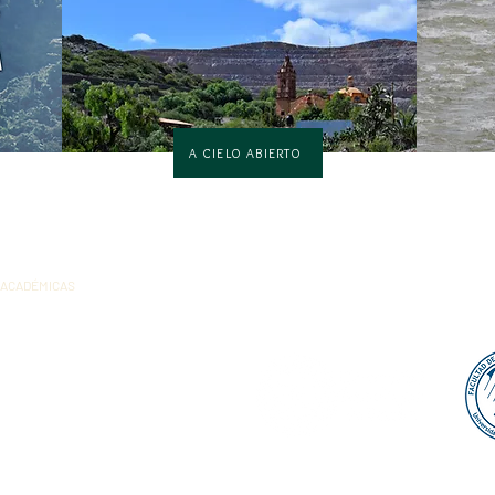
A CIELO ABIERTO
 ACADÉMICAS
roblemática Ambiental (IESPA) es una
rita al Grupo Gestión en Cultura y
cultad de Ciencias Ambientales de la
reira (Colombia).
Carrera 27 N°10 - 2.
da.