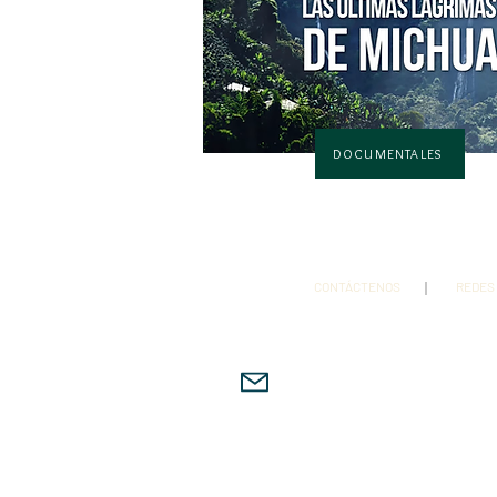
DOCUMENTALES
CONTÁCTENOS
REDES
Estudios Socioculturales y P
Línea de Investigación adsc
Educación Ambiental de la Fa
Universidad Tecnológica de Pe
Barrio Álamos, Pereira, Risaral