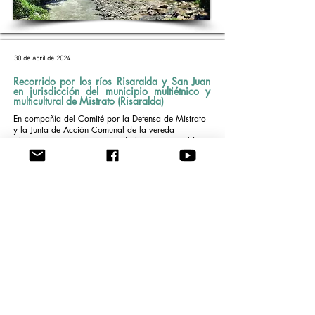
30 de abril de 2024
Recorrido por los ríos Risaralda y San Juan
en jurisdicción del municipio multiétnico y
multicultural de Mistrato (Risaralda)
En compañía del Comité por la Defensa de Mistrato
y la Junta de Acción Comunal de la vereda
Mampay, estuvimos recorriendo los ríos Risaralda y
San Juan en jurisdicción del municipio multiétnico y
multicultural de Mistrato (Risaralda). Sobre estos
importantes patrimonios territoriales se cierne la
amenaza de más veinte (20) Proyectos
Hidroeléctricos (PCHs) que secuestrarían los ríos.
#Ríosparalavida - Proyecto de Investigación
“Situación ambiental y asimetrías de poder y de
género del extractivismo hidroeléctrico en el marco
de la transición energética Casos de estudio en
Antioquia y Risaralda”