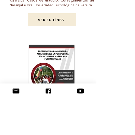
Risaralda
.
Casos de estudio: Corregimientos de
Naranjal e Irra.
Universidad Tecnológica de Pereira.
VER EN LÍNEA
Línea de Investigación Estudios Socioculturales y
Problemática Ambiental (IESPA). (2016).
Problemáticas Ambientales Mineras desde la
Perspectiva Sociocultural y Derechos
Fundamentales.
Universidad Tecnológica de