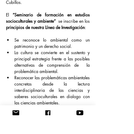
Cubillos.

El 
“Seminario de formación en estudios 
socioculturales y ambiente”
  se inscribe en los 
principios de nuestra Línea de Investigación
:

Se reconoce lo ambiental como un 
patrimonio y un derecho social.
La cultura se convierte en el sustento y 
principal estrategia frente a las posibles 
alternativas de comprensión de  la 
problemática ambiental.
Reconocer las problemáticas ambientales 
concretas desde la lectura 
interdisciplinaria de las ciencias y 
saberes socioculturales en dialogo con 
las ciencias ambientales.  
La historia, la política, las relaciones de 
poder y la cultura son la base de los 
estudios socioculturales para comprender 
y evaluar las problemáticas ambientales 