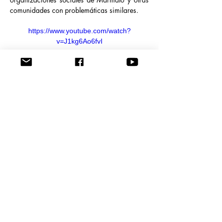
comunidades con problemáticas similares.
https://www.youtube.com/watch?
v=J1kg6Ao6fvI
ANTERIOR
SIGUIENTE
REDES ACADÉMICAS
CONTÁCTENOS
Estudios Socioculturales y Problemática Ambiental (IESPA) es una